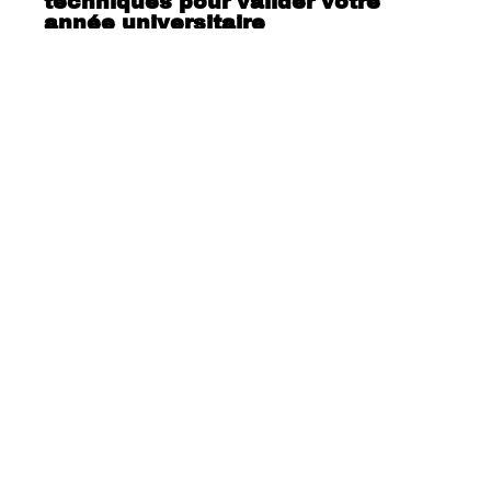
techniques pour valider votre
année universitaire
Découvrez les ouvrages dédiés à
tous les professionnels !