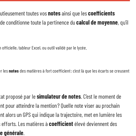
nutieusement toutes vos
notes
ainsi que les
coefficients
ide conditionne toute la pertinence du
calcul de moyenne
, qu’il
officielle, tableur Excel, ou outil validé par le lycée.
r les
notes
des matières à fort coefficient : c’est là que les écarts se creusent
ltat proposé par le
simulateur de notes
. C’est le moment de
t pour atteindre la mention ? Quelle note viser au prochain
ent alors un GPS qui indique la trajectoire, met en lumière les
 efforts. Les matières à
coefficient
élevé deviennent des
e générale
.