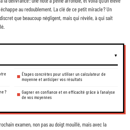
à la délivrance : une note à peine arrondie, et voilà qu’un élève
 échappe au redoublement. La clé de ce petit miracle ? Un
scret que beaucoup négligent, mais qui révèle, à qui sait
lé.
otre
Étapes concrètes pour utiliser un calculateur de
moyenne et anticiper vos résultats
ne ?
Gagner en confiance et en efficacité grâce à l’analyse
de vos moyennes
prochain examen, non pas au doigt mouillé, mais avec la